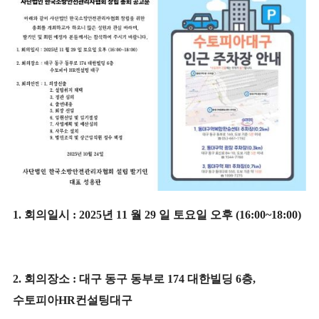
1.
회의일시
:
2025
년
11
월
29
일 토요일 오후
(16:00~18:00)
2.
회의장소
:
대구 동구 동부로
174
대한빌딩
6
층
,
수토피아
HR
컨설팅대구