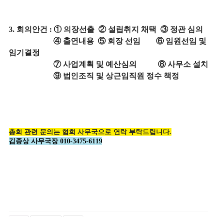
3.
회의안건
:
①
의장선출
②
설립취지 채택
③
정관 심의
④
출연내용
⑤
회장 선임
⑥
임원선임 및
임기결정
⑦
사업계획 및 예산심의
⑧
사무소 설치
⑨
법인조직 및 상근임직원 정수 책정
총회 관련 문의는 협회 사무국으로 연락 부탁드립니다.
김종상 사무국장 010-3475-6119