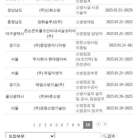
소방설계
소방시설 시공
경상남도
(주)신화소방
2025.01.21~20258.03
기술자
충청남도
정화솔루션(주)
소방방재팀
2025.01.21~2025.02
존슨콘트롤즈인터내셔널코리아
대구광역시
소방영업 담당자
2025.01.21~2025.02
(주)
전문소방사업
경기도
(주)중앙엔지니어링
2025.01.21~채용
지원팀
소방점검
서울
주식회사 현대엠이씨
(보조인력) 및
2025.01.21~2025.02
안전관리
서울
(주) 유일이엔지
소방점검부문
2025.01.21~2025.02
소방점검 및
경기도
매일소방기술(주)
2025.01.19~2025.02
소방보수공사
소방시설의 설치
울산광역시
(주)바른소방
2025.01.20~2025.02
및 공사, 점검업무
소방점검 및
서울
(주)경원소방기술단
2025.01.19~2025.02
소방공사 정규직
10
1
2
3
4
5
6
7
8
9