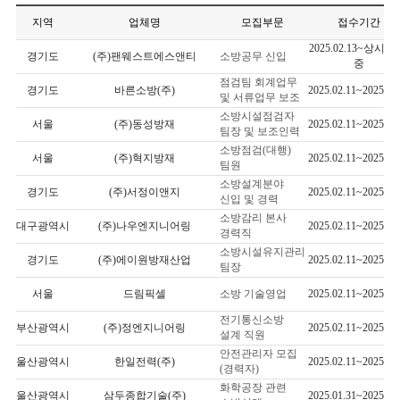
지역
업체명
모집부문
접수기간
2025.02.13~상시 
경기도
(주)팬웨스트에스앤티
소방공무 신입
중
점검팀 회계업무
경기도
바른소방(주)
2025.02.11~2025.03
및 서류업무 보조
소방시설점검자
서울
(주)동성방재
2025.02.11~2025.03
팀장 및 보조인력
소방점검(대행)
서울
(주)혁지방재
2025.02.11~2025.03
팀원
소방설계분야
경기도
(주)서정이앤지
2025.02.11~2025.03
신입 및 경력
소방감리 본사
대구광역시
(주)나우엔지니어링
2025.02.11~2025.03
경력직
소방시설유지관리
경기도
(주)에이원방재산업
2025.02.11~2025.04
팀장
서울
드림픽셀
소방 기술영업
2025.02.11~2025.03
전기통신소방
부산광역시
(주)정엔지니어링
2025.02.11~2025.03
설계 직원
안전관리자 모집
울산광역시
한일전력(주)
2025.02.11~2025.03
(경력자)
화학공장 관련
울산광역시
삼두종합기술(주)
2025.01.31~2025.02