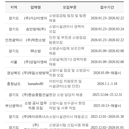
지역
업체명
모집부문
접수기간
소방점검팀 팀장 및 팀원
경기도
(주)거산이엔지
2026.01.23~2026.02.22
채용
소방시설관리사 경력자
경기도
송민방재(주)
2026.01.23~2026.03.24
모집
인천 및 부천권 소방점검
인천광역시
(주)착한소방
2026.01.23~2026.02.22
팀원모집
소방공사업체 보조인력
경기도
88소방
2026.01.09~2026.02.08
채용
소방설계(전기) 경력직원
서울
(주)성일이앤씨
2026.01.09~2026.02.08
채용
소방시설 점검 및 소방공사
경상북도
(주)제일소방방재
2026.01.09~채용시
직원 모집
어린이집 차량운전 및
충청남도
hamades80
2026.1.1.-1.18
시설관리(소방.안전)
경기도
(주)현승종합건설
현장 소방 담당자 채용
2025.12.04~25.12.31
소방 공사 업무
소방시설 보수공사 현장
부산광역시
2025.10.13~채용시
직원 모집
작업 및 서류 작업
경기도
(주)제이파트너스
소방시설관리사 채용공고
2025.12.01~2026.01.30
(주)
소방공사팀 신입사원 채용
경기도
2025.12.02~2026.01.01