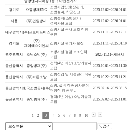
중앙엔지니어링
(정규직/안전기사..
소방사업팀(현장관리,
경기도
으뜸방재ENG
2025.12.02~2026.01.01
소방설계, 착공신고 ..
소방설계(소방전기)
서울
(주)건일방재
2025.12.02~2026.01.01
경력사원 모집
소방시설 공사 보조 직원
대구광역시
(주)프로에프에스
2025.11.11~2025.12.11
구인
(주)
경기도
소방시설 관리사 모집
2025.11.11~2025.01.10
제이에스이엔씨
소방시설 점검 보조인력
광주광역시
호남소방(주)
2025.11.11~채용시
모집
경력(4년 이상) 소방기술자
울산광역시
중앙방재(주)
2025.10.01~2025.11.30
모집
소방점검 및 시설관리 직원
울산광역시
(주)바른소방
2025.10.22~2025.11.21
모집
소방, 설비 각종 공사분야
울산광역시
한국소방공사(주)
2025.07.16~2025.08.15
현장직 겸 공무 ..
경력(4년 이상) 소방기술자
울산광역시
중앙방재(주)
2025.09.02~2025.11.01
모집
3
1
2
4
5
6
7
8
9
10