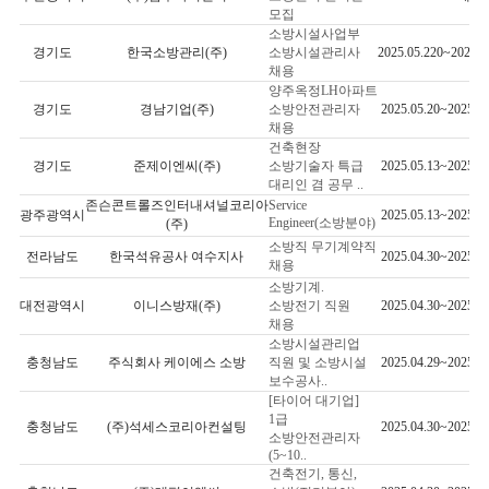
모집
소방시설사업부
경기도
한국소방관리(주)
소방시설관리사
2025.05.220~2025.0
채용
양주옥정LH아파트
경기도
경남기업(주)
소방안전관리자
2025.05.20~2025.05
채용
건축현장
경기도
준제이엔씨(주)
소방기술자 특급
2025.05.13~2025.07
대리인 겸 공무 ..
존슨콘트롤즈인터내셔널코리아
Service
광주광역시
2025.05.13~2025.06
Engineer(소방분야)
(주)
소방직 무기계약직
전라남도
한국석유공사 여수지사
2025.04.30~2025.05
채용
소방기계.
대전광역시
이니스방재(주)
소방전기 직원
2025.04.30~2025.05
채용
소방시설관리업
충청남도
주식회사 케이에스 소방
직원 및 소방시설
2025.04.29~2025.06
보수공사..
[타이어 대기업]
1급
충청남도
(주)석세스코리아컨설팅
2025.04.30~2025.05
소방안전관리자
(5~10..
건축전기, 통신,