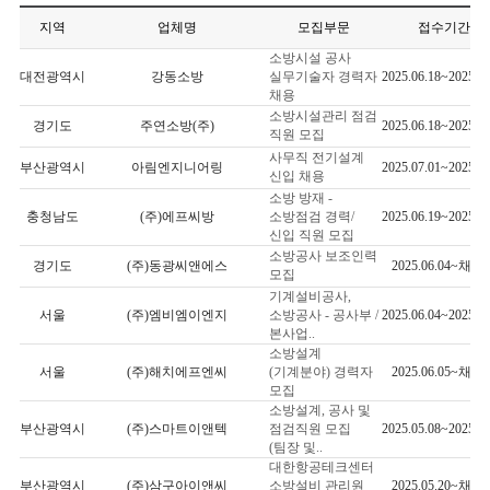
지역
업체명
모집부문
접수기간
소방시설 공사
대전광역시
강동소방
실무기술자 경력자
2025.06.18~2025.07
채용
소방시설관리 점검
경기도
주연소방(주)
2025.06.18~2025.07
직원 모집
사무직 전기설계
부산광역시
아림엔지니어링
2025.07.01~2025.07
신입 채용
소방 방재 -
충청남도
(주)에프씨방
소방점검 경력/
2025.06.19~2025.07
신입 직원 모집
소방공사 보조인력
경기도
(주)동광씨앤에스
2025.06.04~채용
모집
기계설비공사,
서울
(주)엠비엠이엔지
소방공사 - 공사부 /
2025.06.04~2025.07
본사업..
소방설계
서울
(주)해치에프엔씨
(기계분야) 경력자
2025.06.05~채용
모집
소방설계, 공사 및
부산광역시
(주)스마트이앤텍
점검직원 모집
2025.05.08~2025.06
(팀장 및..
대한항공테크센터
부산광역시
(주)삼구아이앤씨
소방설비 관리원
2025.05.20~채용