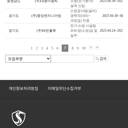
충청남도
(주)대평이엠씨
소방(전기분야)
2025.04.30~2025.06
설계 신입..
소방공사팀(설비)
경기도
(주)중앙엔지니어링
경력직(대리~
2025.04.30~채용
과장급) 직원
전기/소방 시설팀
경기도
(주)태은물류
파트장(소장)급 및
2025.04.24~2025.05
실무..
7
1
2
3
4
5
6
8
9
10
개인정보처리방침
이메일무단수집거부