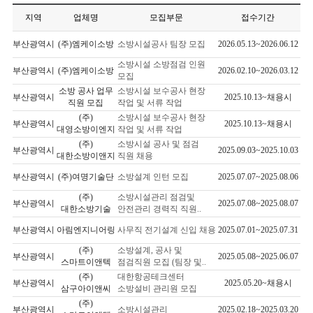
지역
업체명
모집부문
접수기간
부산광역시
(주)엠케이소방
소방시설공사 팀장 모집
2026.05.13~2026.06.12
소방시설 소방점검 인원
부산광역시
(주)엠케이소방
2026.02.10~2026.03.12
모집
소방 공사 업무
소방시설 보수공사 현장
부산광역시
2025.10.13~채용시
직원 모집
작업 및 서류 작업
(주)
소방시설 보수공사 현장
부산광역시
2025.10.13~채용시
대영소방이엔지
작업 및 서류 작업
(주)
소방시설 공사 및 점검
부산광역시
2025.09.03~2025.10.03
대한소방이앤지
직원 채용
부산광역시
(주)여명기술단
소방설계 인턴 모집
2025.07.07~2025.08.06
(주)
소방시설관리 점검및
부산광역시
2025.07.08~2025.08.07
대한소방기술
안전관리 경력직 직원..
부산광역시
아림엔지니어링
사무직 전기설계 신입 채용
2025.07.01~2025.07.31
(주)
소방설계, 공사 및
부산광역시
2025.05.08~2025.06.07
스마트이앤텍
점검직원 모집 (팀장 및..
(주)
대한항공테크센터
부산광역시
2025.05.20~채용시
삼구아이앤씨
소방설비 관리원 모집
(주)
부산광역시
소방시설관리
2025.02.18~2025.03.20