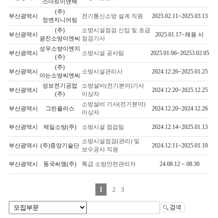
스마트이앤텍
(주)
부산광역시
전기통신소방 설계 직원
2025.02.11~2025.03.13
정엔지니어링
(주)
소방시설점검 신입 및 초급
부산광역시
2025.01.17~채용 시
광진소방이엔씨
점검기사
성우소방이엔지
부산광역시
소방시설 공사팀
2025.01.06~20253.02.05
(주)
(주)
부산광역시
소방시설관리사
2024.12.26~2025.01.25
아는소방씨엔씨
성보전기공업
소방설비(전기분야)기사
부산광역시
2024.12.20~2025.12.25
(주)
이상자
소방설비 기사(전기분야)
부산광역시
그린플러스
2024.12.20~2024.12.26
이상자
부산광역시
제일소방(주)
소방시설 점검팀
2024.12.14~2025.01.13
소방시설점검(관리) 및
부산광역시
(주)중앙기술단
2024.12.11~2025.01.10
보수공사 직원
부산광역시
동국씨엠(주)
특급 소방안전관리자
24.08.12 ~ 08.30
1
2
3