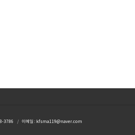
8-3786
이메일 : kfsma119@naver.com