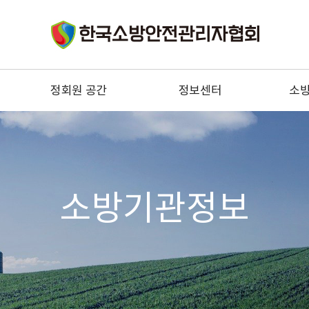
정회원 공간
정보센터
소
구인
법령정보
소
구직
기술정보
소
우리들의 이야기
소방안전관리자 정보
자문위원 전문상담
소방
소방기관정보
협회 건의사항
한국소
정회원 혜택