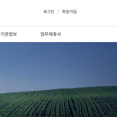
로그인
회원가입
방기관정보
업무제휴사
방관공서
소방관련업
방관련대학
생활/교육
소방업체
문화/여행/레저
관련자격증
법률/세무
방안전원지부