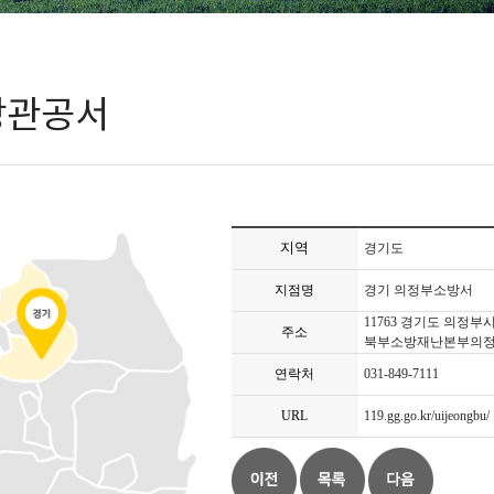
방관공서
지역
경기도
지점명
경기 의정부소방서
11763 경기도 의정부시
주소
북부소방재난본부의
연락처
031-849-7111
URL
119.gg.go.kr/uijeongbu/