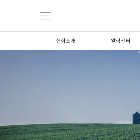
협회소개
알림센터
인사말
공지사항
설립목적
협회소식
연혁
정회원 신청하기
정관
특별회원 신청하기
조직도
1:1문의하기
시·도지회 소개
오시는 길