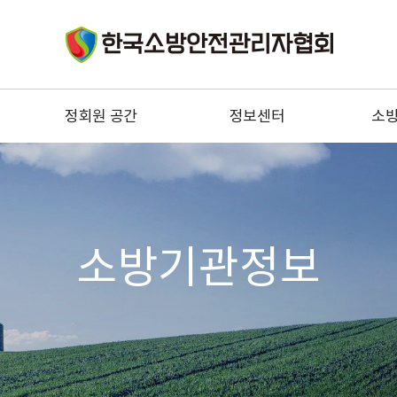
정회원 공간
정보센터
소
구인
법령정보
소
구직
기술정보
소
우리들의 이야기
소방안전관리자 정보
자문위원 전문상담
소방
소방기관정보
협회 건의사항
한국소
정회원 혜택