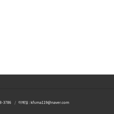
8-3786
이메일 : kfsma119@naver.com