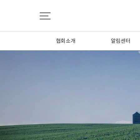
협회소개
알림센터
인사말
공지사항
설립목적
협회소식
연혁
정회원 신청하기
정관
특별회원 신청하기
조직도
1:1문의하기
시·도지회 소개
오시는 길