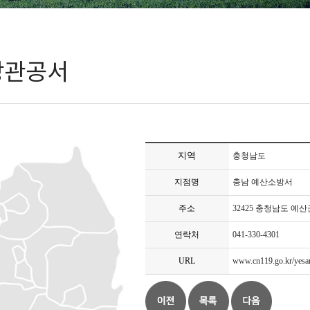
방관공서
지역
충청남도
지점명
충남 예산소방서
주소
32425 충청남도 예
연락처
041-330-4301
URL
www.cn119.go.kr/yesa