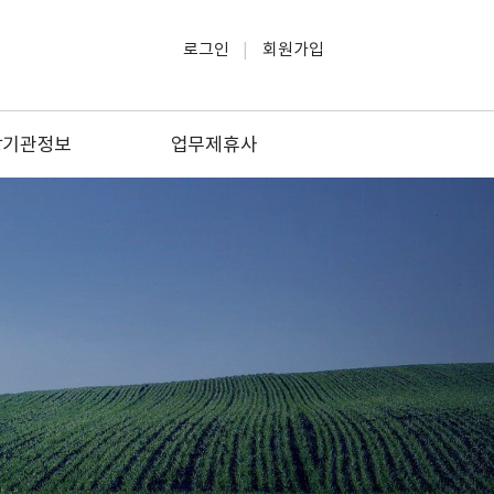
로그인
회원가입
방기관정보
업무제휴사
방관공서
소방관련업
방관련대학
생활/교육
소방업체
문화/여행/레저
관련자격증
법률/세무
방안전원지부