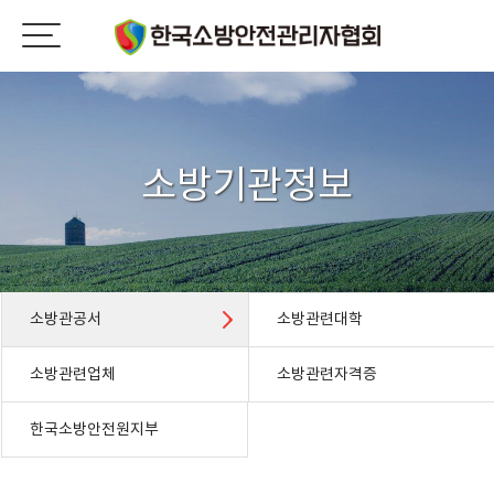
소방기관정보
소방관공서
소방관련대학
소방관련업체
소방관련자격증
한국소방안전원지부