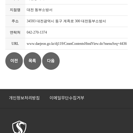
지점명
대전 동부소방서
주소
34593 대전광역시 동구 계족로 300 대전동부소방서
연락처
042-270-1374
URL
www.daejeon.go.kr/dj119/CmmContentsHtmlView.do?menuSeq=4436
개인정보처리방침
이메일무단수집거부