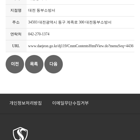
지점명
대전 동부소방서
주소
34593 대전광역시 동구 계족로 300 대전동부소방서
연락처
042-270-1374
URL
www.daejeon.go.kr/dj119/CmmContentsHtmlView.do?menuSeq=4436
개인정보처리방침
이메일무단수집거부