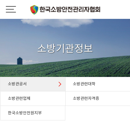
소방기관정보
소방관공서
소방관련대학
소방관련업체
소방관련자격증
한국소방안전원지부