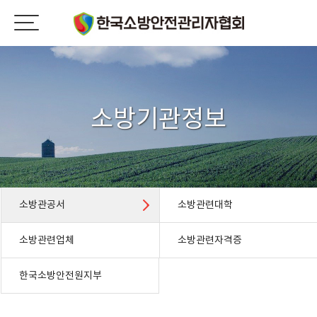
소방기관정보
소방관공서
소방관련대학
소방관련업체
소방관련자격증
한국소방안전원지부