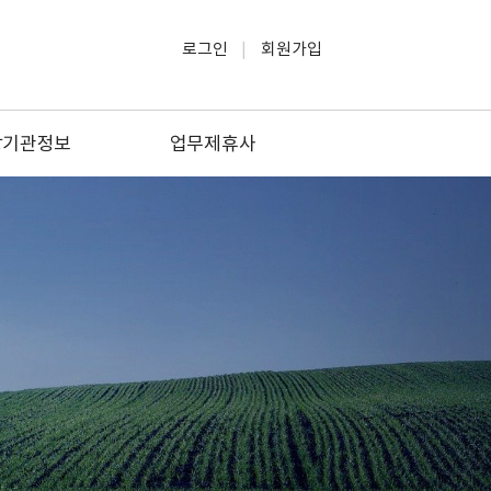
로그인
회원가입
방기관정보
업무제휴사
방관공서
소방관련업
방관련대학
생활/교육
소방업체
문화/여행/레저
관련자격증
법률/세무
방안전원지부