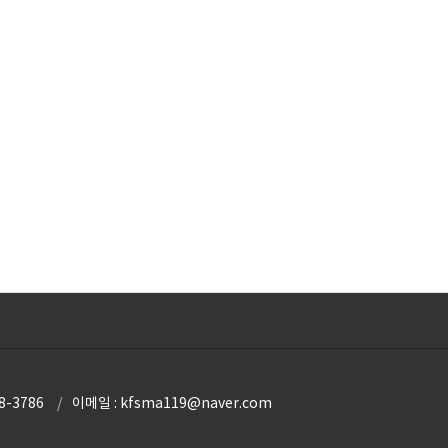
8-3786
이메일 : kfsma119@naver.com