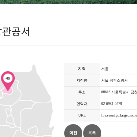
방관공서
지역
서울
지점명
서울 금천소방서
주소
08616 서울특별시 금
연락처
02-6981-6479
URL
fire.seoul.go.kr/geumch