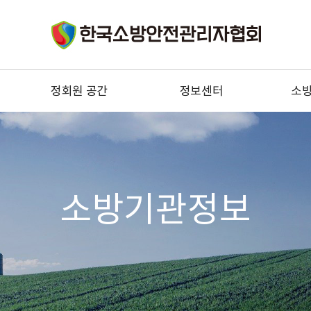
정회원 공간
정보센터
소
구인
법령정보
소
구직
기술정보
소
우리들의 이야기
소방안전관리자 정보
자문위원 전문상담
소방
소방기관정보
협회 건의사항
한국소
정회원 혜택