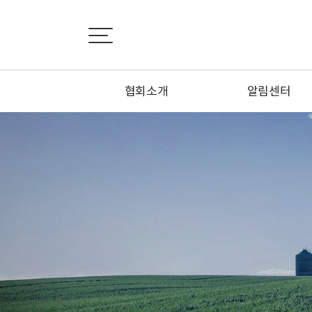
협회소개
알림센터
인사말
공지사항
설립목적
협회소식
연혁
정회원 신청하기
정관
특별회원 신청하기
조직도
1:1문의하기
시·도지회 소개
오시는 길