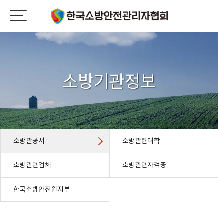
소방기관정보
소방관공서
소방관련대학
소방관련업체
소방관련자격증
한국소방안전원지부