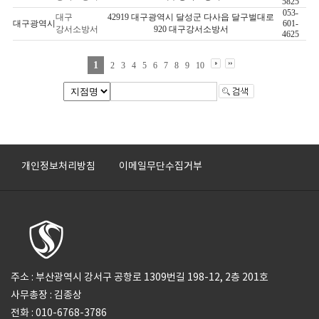
5825
053-
대구
42919 대구광역시 달성군 다사읍 달구벌대로
대구광역시
601-
강서소방서
920 대구강서소방서
4625
1
2
3
4
5
6
7
8
9
10
개인정보처리방침
이메일무단수집거부
주소 : 부산광역시 강서구 공항로 1309번길 198-12, 2층 201호
사무총장 : 김종상
전화 : 010-6768-3786