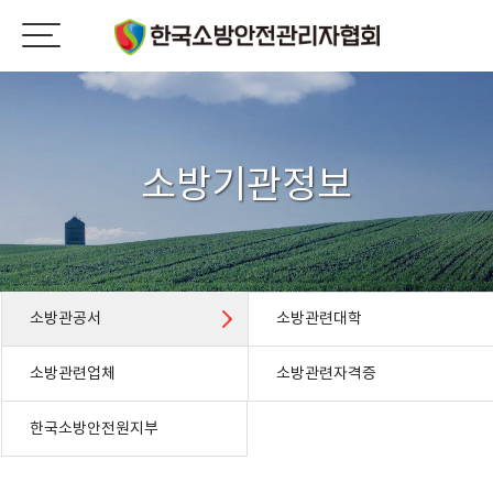
소방기관정보
소방관공서
소방관련대학
소방관련업체
소방관련자격증
한국소방안전원지부