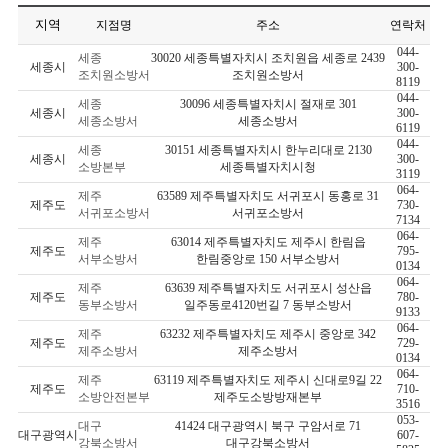
지역
지점명
주소
연락처
044-
세종
30020 세종특별자치시 조치원읍 세종로 2439
세종시
300-
조치원소방서
조치원소방서
8119
044-
세종
30096 세종특별자치시 절재로 301
세종시
300-
세종소방서
세종소방서
6119
044-
세종
30151 세종특별자치시 한누리대로 2130
세종시
300-
소방본부
세종특별자치시청
3119
064-
제주
63589 제주특별자치도 서귀포시 동홍로 31
제주도
730-
서귀포소방서
서귀포소방서
7134
064-
제주
63014 제주특별자치도 제주시 한림읍
제주도
795-
서부소방서
한림중앙로 150 서부소방서
0134
064-
제주
63639 제주특별자치도 서귀포시 성산읍
제주도
780-
동부소방서
일주동로4120번길 7 동부소방서
9133
064-
제주
63232 제주특별자치도 제주시 중앙로 342
제주도
729-
제주소방서
제주소방서
0134
064-
제주
63119 제주특별자치도 제주시 신대로9길 22
제주도
710-
소방안전본부
제주도소방방재본부
3516
053-
대구
41424 대구광역시 북구 구암서로 71
대구광역시
607-
강북소방서
대구강북소방서