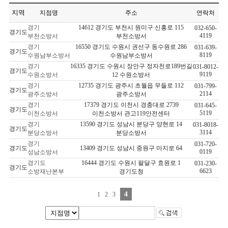
지역
지점명
주소
연락처
경기
14612 경기도 부천시 원미구 신흥로 115
032-650-
경기도
4119
부천소방서
부천소방서
경기
16550 경기도 수원시 권선구 동수원로 286
031-639-
경기도
8119
수원남부소방서
수원남부소방서
경기
16335 경기도 수원시 장안구 정자천로189번길
031-8012-
경기도
9119
수원소방서
12 수원소방서
경기
12735 경기도 광주시 초월읍 무들로 112
031-799-
경기도
2114
광주소방서
광주소방서
경기
17379 경기도 이천시 경충대로 2739
031-645-
경기도
5119
이천소방서
이천소방서 관고119안전센터
경기
13590 경기도 성남시 분당구 양현로 14
031-8018-
경기도
3114
분당소방서
분당소방서
경기
031-720-
경기도
13409 경기도 성남시 중원구 마지로 64
0119
성남소방서
경기도
16444 경기도 수원시 팔달구 효원로 1
031-230-
경기도
6623
소방재난본부
경기도청
4
1
2
3