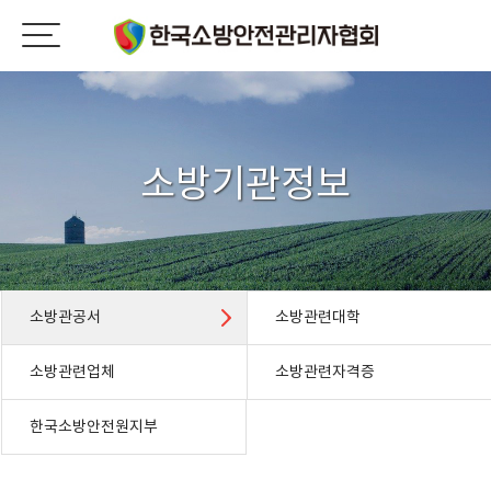
소방기관정보
소방관공서
소방관련대학
소방관련업체
소방관련자격증
한국소방안전원지부