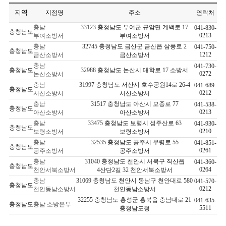
지역
지점명
주소
연락처
충남
33123 충청남도 부여군 규암면 계백로 17
041-830-
충청남도
0213
부여소방서
부여소방서
충남
32745 충청남도 금산군 금산읍 삼풍로 2
041-750-
충청남도
1212
금산소방서
금산소방서
충남
041-730-
충청남도
32988 충청남도 논산시 대학로 17 소방서
0272
논산소방서
충남
31997 충청남도 서산시 호수공원14로 26-4
041-689-
충청남도
0212
서산소방서
서산소방서
충남
31517 충청남도 아산시 모종로 77
041-538-
충청남도
0213
아산소방서
아산소방서
충남
33475 충청남도 보령시 성주산로 63
041-930-
충청남도
0210
보령소방서
보령소방서
충남
32535 충청남도 공주시 무령로 55
041-851-
충청남도
0261
공주소방서
공주소방서
충남
31040 충청남도 천안시 서북구 직산읍
041-360-
충청남도
0264
천안서북소방서
4산단2길 32 천안서북소방서
충남
31069 충청남도 천안시 동남구 천안대로 580
041-570-
충청남도
0212
천안동남소방서
천안동남소방서
32255 충청남도 홍성군 홍북읍 충남대로 21
041-635-
충청남도
충남 소방본부
5511
충청남도청