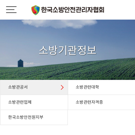
소방기관정보
소방관공서
소방관련대학
소방관련업체
소방관련자격증
한국소방안전원지부