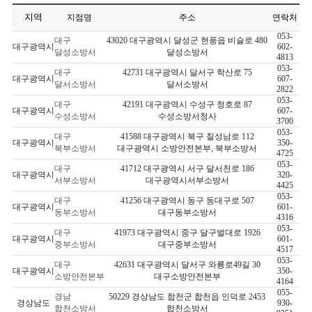
지역
지점명
주소
연락처
053-
대구
43020 대구광역시 달성군 현풍읍 비슬로 480
대구광역시
602-
달성소방서
달성소방서
4813
053-
대구
42731 대구광역시 달서구 학산로 75
대구광역시
607-
달서소방서
달서소방서
2822
053-
대구
42191 대구광역시 수성구 청호로 87
대구광역시
607-
수성소방서
수성소방서청사
3700
053-
대구
41588 대구광역시 북구 칠성남로 112
대구광역시
350-
북부소방서
대구광역시 소방안전본부, 북부소방서
4725
053-
대구
41712 대구광역시 서구 달서천로 186
대구광역시
320-
서부소방서
대구광역시서부소방서
4425
053-
대구
41256 대구광역시 동구 동대구로 507
대구광역시
601-
동부소방서
대구동부소방서
4316
053-
대구
41973 대구광역시 중구 달구벌대로 1926
대구광역시
601-
중부소방서
대구중부소방서
4517
053-
대구
42631 대구광역시 달서구 와룡로49길 30
대구광역시
350-
소방안전본부
대구소방안전본부
4164
055-
경남
50229 경상남도 합천군 합천읍 인덕로 2453
경상남도
930-
합천소방서
합천소방서