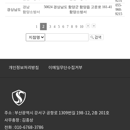
9251
055-
경남
50024 경상남도 함양군 함양읍 고운로 161-41
경상남도
960-
함양소방서
함양소방서
9215
2
1
3
4
5
6
7
8
9
10
개인정보처리방침
이메일무단수집거부
주소 : 부산광역시 강서구 공항로 1309번길 198-12, 2층 201호
사무총장 : 김종상
전화 : 010-6768-3786