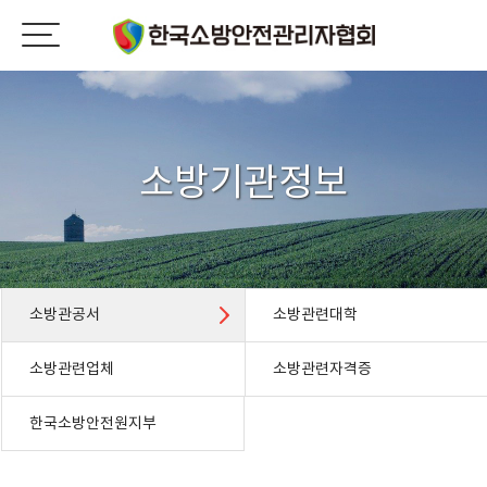
소방기관정보
소방관공서
소방관련대학
소방관련업체
소방관련자격증
한국소방안전원지부