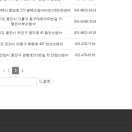
 평택시 중앙로 273 평택소방서비전119안전센터
031-8053-6114
경기도 용인시 기흥구 용구대로2145번길 15
031-6190-3214
용인서부소방서
경기도 용인시 처인구 명지로 45 용인소방서
031-8021-0119
경기도 안산시 단원구 화랑로 407 안산소방서
031-470-7119
도 안양시 동안구 관평로212번길 32 안양소방서
031-470-0119
3
1
2
4