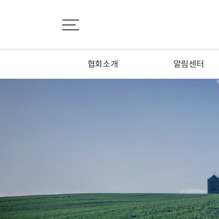
협회소개
알림센터
인사말
공지사항
설립목적
협회소식
연혁
정회원 신청하기
정관
특별회원 신청하기
조직도
1:1문의하기
시·도지회 소개
오시는 길