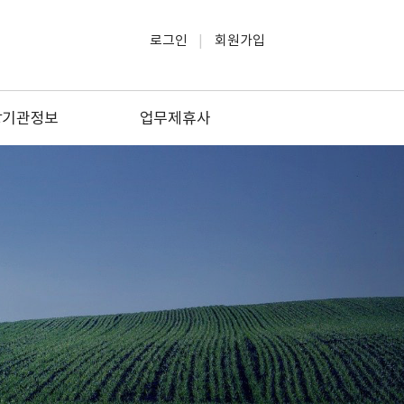
로그인
회원가입
방기관정보
업무제휴사
방관공서
소방관련업
방관련대학
생활/교육
소방업체
문화/여행/레저
관련자격증
법률/세무
방안전원지부