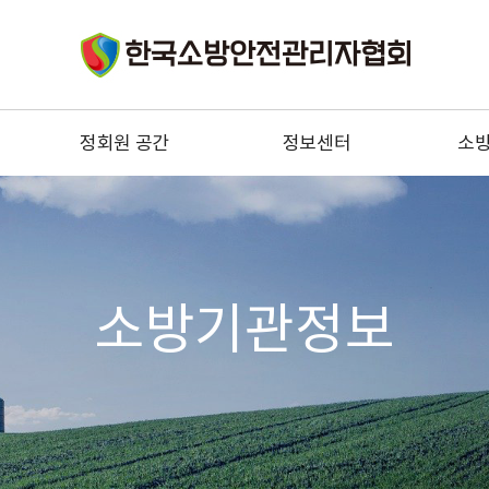
정회원 공간
정보센터
소
구인
법령정보
소
구직
기술정보
소
우리들의 이야기
소방안전관리자 정보
자문위원 전문상담
소방
소방기관정보
협회 건의사항
한국소
정회원 혜택