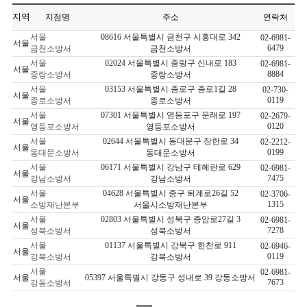
지역
지점명
주소
연락처
서울
08616 서울특별시 금천구 시흥대로 342
02-6981-
서울
6479
금천소방서
금천소방서
서울
02024 서울특별시 중랑구 신내로 183
02-6981-
서울
8884
중랑소방서
중랑소방서
서울
03153 서울특별시 종로구 종로1길 28
02-730-
서울
0119
종로소방서
종로소방서
서울
07301 서울특별시 영등포구 문래로 197
02-2679-
서울
0120
영등포소방서
영등포소방서
서울
02644 서울특별시 동대문구 장한로 34
02-2212-
서울
0199
동대문소방서
동대문소방서
서울
06171 서울특별시 강남구 테헤란로 629
02-6981-
서울
7475
강남소방서
강남소방서
서울
04628 서울특별시 중구 퇴계로26길 52
02-3706-
서울
1315
소방재난본부
서울시소방재난본부
서울
02803 서울특별시 성북구 종암로27길 3
02-6981-
서울
7278
성북소방서
성북소방서
서울
01137 서울특별시 강북구 한천로 911
02-6946-
서울
0119
강북소방서
강북소방서
서울
02-6981-
서울
05397 서울특별시 강동구 성내로 39 강동소방서
7673
강동소방서