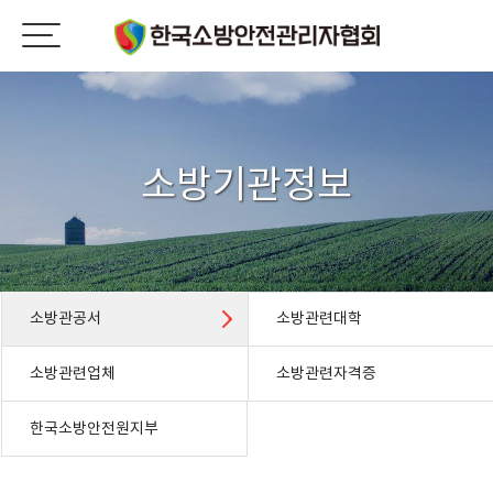
소방기관정보
소방관공서
소방관련대학
소방관련업체
소방관련자격증
한국소방안전원지부