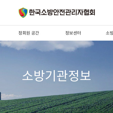
정회원 공간
정보센터
소
구인
법령정보
소
구직
기술정보
소
우리들의 이야기
소방안전관리자 정보
자문위원 전문상담
소방
소방기관정보
협회 건의사항
한국소
정회원 혜택