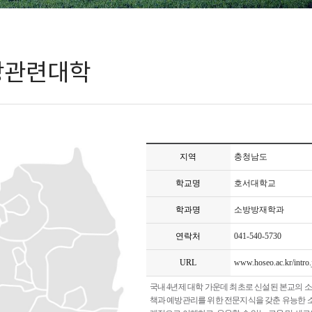
방관련대학
지역
충청남도
학교명
호서대학교
학과명
소방방재학과
연락처
041-540-5730
URL
www.hoseo.ac.kr/intro.
국내 4년제 대학 가운데 최초로 신설된 본교의 
책과 예방관리를 위한 전문지식을 갖춘 유능한 