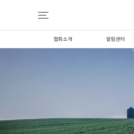
협회소개
알림센터
인사말
공지사항
설립목적
협회소식
연혁
정회원 신청하기
정관
특별회원 신청하기
조직도
1:1문의하기
시·도지회 소개
오시는 길