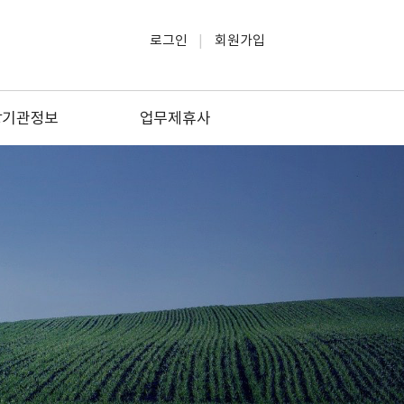
로그인
회원가입
방기관정보
업무제휴사
방관공서
소방관련업
방관련대학
생활/교육
소방업체
문화/여행/레저
관련자격증
법률/세무
방안전원지부