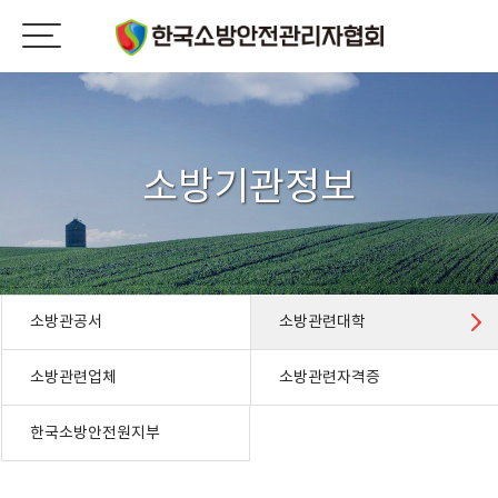
소방기관정보
소방관공서
소방관련대학
소방관련업체
소방관련자격증
한국소방안전원지부