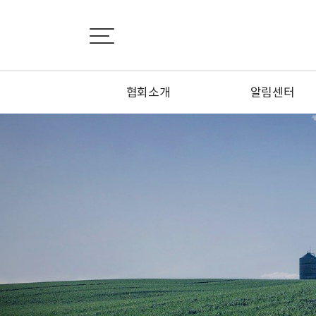
협회소개
알림센터
인사말
공지사항
설립목적
협회소식
연혁
정회원 신청하기
정관
특별회원 신청하기
조직도
1:1문의하기
시·도지회 소개
오시는 길