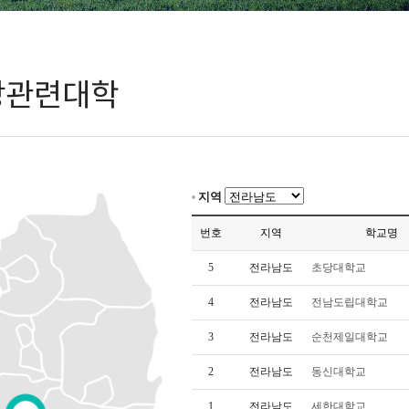
방관련대학
지역
번호
지역
학교명
5
전라남도
초당대학교
4
전라남도
전남도립대학교
3
전라남도
순천제일대학교
2
전라남도
동신대학교
1
전라남도
세한대학교