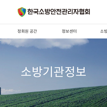
정회원 공간
정보센터
소
구인
법령정보
소
구직
기술정보
소
우리들의 이야기
소방안전관리자 정보
자문위원 전문상담
소방
소방기관정보
협회 건의사항
한국소
정회원 혜택