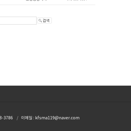
8-3786
이메일 : kfsma119@naver.com