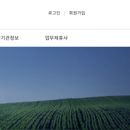
로그인
회원가입
방기관정보
업무제휴사
방관공서
소방관련업
방관련대학
생활/교육
소방업체
문화/여행/레저
관련자격증
법률/세무
방안전원지부