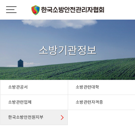
소방기관정보
소방관공서
소방관련대학
소방관련업체
소방관련자격증
한국소방안전원지부