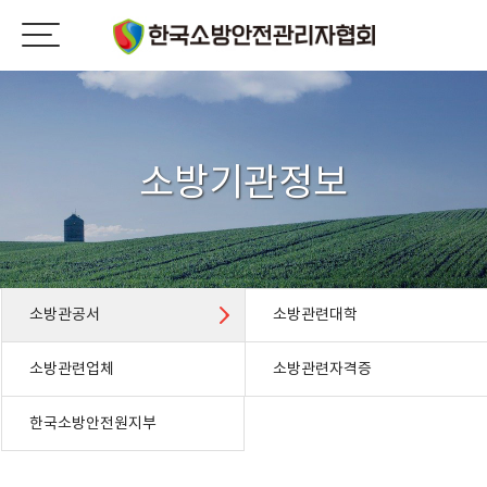
소방기관정보
소방관공서
소방관련대학
소방관련업체
소방관련자격증
한국소방안전원지부