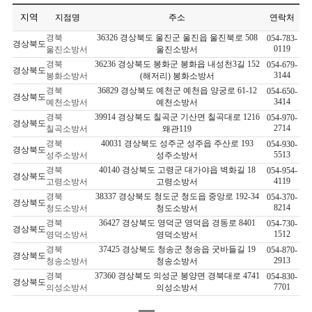
지역
지점명
주소
연락처
경북
36326 경상북도 울진군 울진읍 울진북로 508
054-783-
경상북도
0119
울진소방서
울진소방서
경북
36236 경상북도 봉화군 봉화읍 내성천3길 152
054-679-
경상북도
3144
봉화소방서
(해저리) 봉화소방서
경북
36829 경상북도 예천군 예천읍 양궁로 61-12
054-650-
경상북도
3414
예천소방서
예천소방서
경북
39914 경상북도 칠곡군 기산면 칠곡대로 1216
054-970-
경상북도
2714
칠곡소방서
왜관119
경북
40031 경상북도 성주군 성주읍 주산로 193
054-930-
경상북도
5513
성주소방서
성주소방서
경북
40140 경상북도 고령군 대가야읍 벽화길 18
054-954-
경상북도
4119
고령소방서
고령소방서
경북
38337 경상북도 청도군 청도읍 중앙로 192-34
054-370-
경상북도
8214
청도소방서
청도소방서
경북
36427 경상북도 영덕군 영덕읍 경동로 8401
054-730-
경상북도
1512
영덕소방서
영덕소방서
경북
37425 경상북도 청송군 청송읍 굿바들길 19
054-870-
경상북도
2913
청송소방서
청송소방서
경북
37360 경상북도 의성군 봉양면 경북대로 4741
054-830-
경상북도
7701
의성소방서
의성소방서