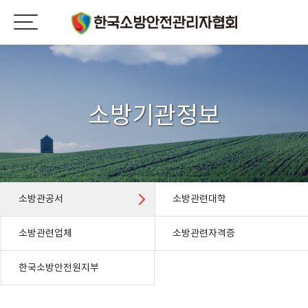
소방기관정보
소방관공서
소방관련대학
소방관련업체
소방관련자격증
한국소방안전원지부